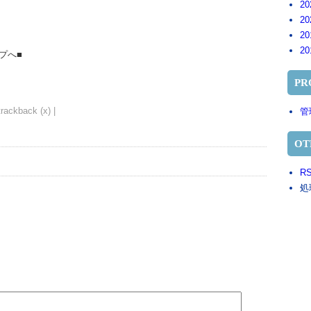
20
20
20
20
プへ■
PR
trackback (x) |
管
OT
RS
処