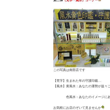
第二弾
（梵字・風水）コーナー
この写真は南部店です
【梵字】生まれた年の守護印鑑…
【風水】黄風水：あなたの運勢が益々
(金運が増すよ
色風水：あなたのイメージにあ
お気軽にお店のぞいて見ませんか