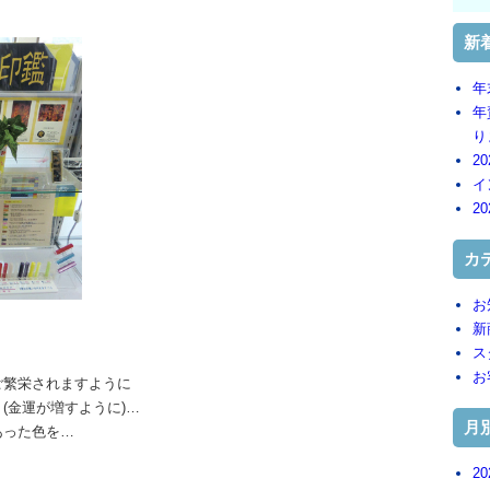
新
年
年
りま
20
イ
2
カ
お
新
ス
お
ご繁栄されますように
うに)…
月
った色を…
20